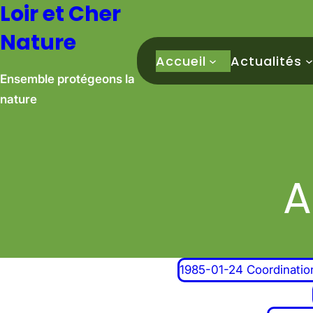
Loir et Cher
Aller
au
Nature
contenu
Accueil
Actualités
Ensemble protégeons la
nature
A
1985-01-24 Coordination