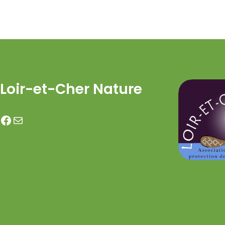
Loir-et-Cher Nature
Facebook
E-mail