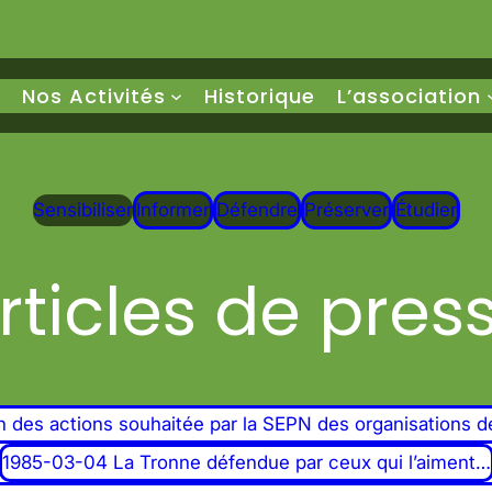
Nos Activités
Historique
L’association
Sensibiliser
Informer
Défendre
Préserver
Étudier
rticles de pres
 des actions souhaitée par la SEPN des organisations de
1985-03-04 La Tronne défendue par ceux qui l’aiment…