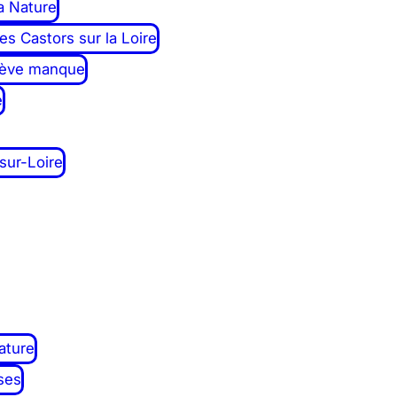
a Nature
des Castors sur la Loire
 sève manque
e
sur-Loire
ature
ses