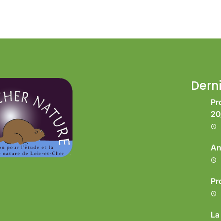
Derni
Pr
20
An
Pr
La